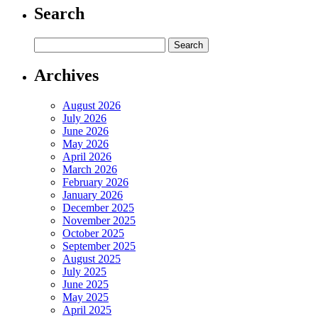
Search
Archives
August 2026
July 2026
June 2026
May 2026
April 2026
March 2026
February 2026
January 2026
December 2025
November 2025
October 2025
September 2025
August 2025
July 2025
June 2025
May 2025
April 2025