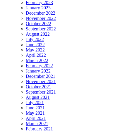
February 2023
January 2023
December 2022
November 2022
October 2022
September 2022
August 2022
July 2022
June 2022
May 2022
April 2022
March 2022
February 2022
January 2022
December 2021
November 2021
October 2021
September 2021
August 2021
July 2021
June 2021
May 2021
April 2021
March 2021
February 2021