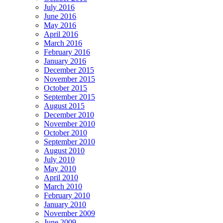
July 2016
June 2016
May 2016
April 2016
March 2016
February 2016
January 2016
December 2015
November 2015
October 2015
September 2015
August 2015
December 2010
November 2010
October 2010
September 2010
August 2010
July 2010
May 2010
April 2010
March 2010
February 2010
January 2010
November 2009
June 2009