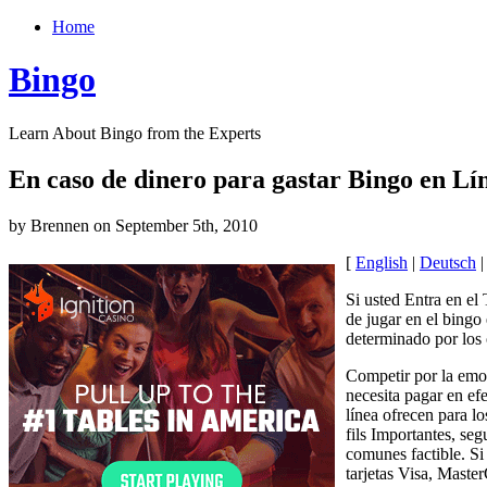
Home
Bingo
Learn About Bingo from the Experts
En caso de dinero para gastar Bingo en Lí
by Brennen on September 5th, 2010
[
English
|
Deutsch
Si usted Entra en el
de jugar en el bingo
determinado por los 
Competir por la emoc
necesita pagar en ef
línea ofrecen para l
fils Importantes, se
comunes factible. Si
tarjetas Visa, Mast